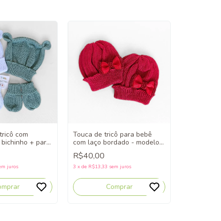
Touca de tricô para bebê
 tricô com
com laço bordado - modelo
 bichinho + par
feminino
odelo unissex
R$40,00
3
x
de
R$13,33
sem juros
em juros
Comprar
omprar