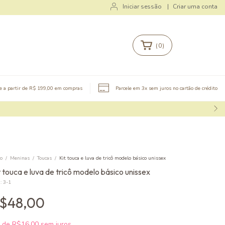
Iniciar sessão
|
Criar uma conta
(
0
)
te a partir de R$ 199,00 em compras
Parcele em 3x sem juros no cartão de crédito
io
/
Meninas
/
Toucas
/
Kit touca e luva de tricô modelo básico unissex
t touca e luva de tricô modelo básico unissex
:
3-1
$48,00
x
de
R$16,00
sem juros