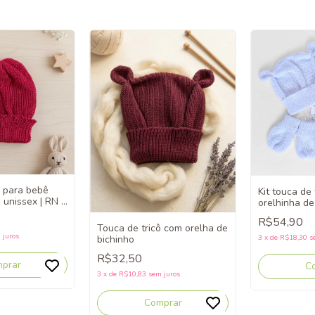
ô para bebê
Kit touca de
 unissex | RN a
orelhinha de
de luvas - m
R$54,90
Touca de tricô com orelha de
 juros
bichinho
3
x
de
R$18,30
s
R$32,50
prar
C
3
x
de
R$10,83
sem juros
Comprar