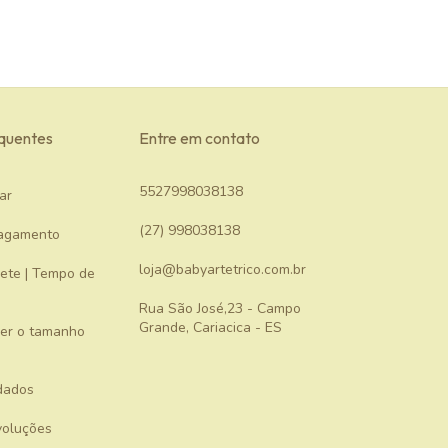
equentes
Entre em contato
5527998038138
ar
(27) 998038138
agamento
loja@babyartetrico.com.br
rete | Tempo de
Rua São José,23 - Campo
Grande, Cariacica - ES
er o tamanho
dados
voluções