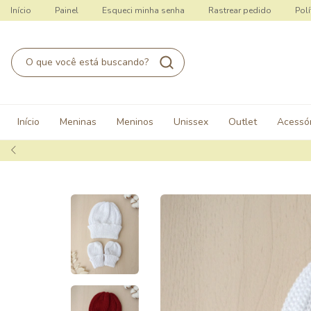
Início
Painel
Esqueci minha senha
Rastrear pedido
Polí
Início
Meninas
Meninos
Unissex
Outlet
Acessór