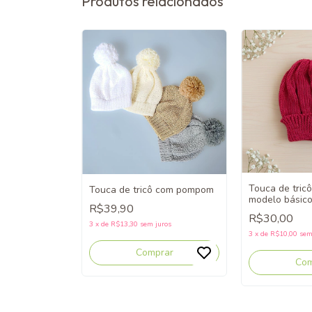
Produtos relacionados
Touca de tric
Touca de tricô com pompom
modelo básico
R$39,90
3 meses
R$30,00
3
x
de
R$13,30
sem juros
3
x
de
R$10,00
sem
Comprar
Com