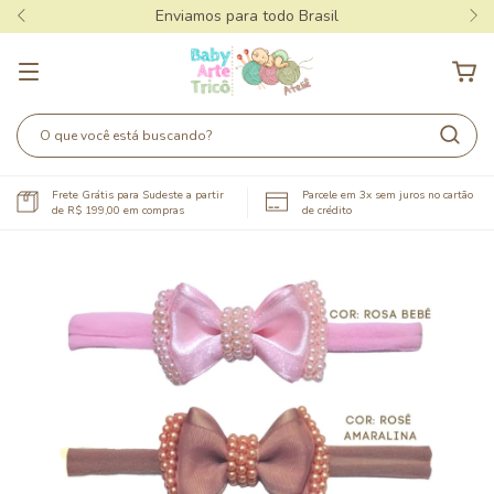
Enviamos para todo Brasil
Frete Grátis para Sudeste a partir
Parcele em 3x sem juros no cartão
de R$ 199,00 em compras
de crédito