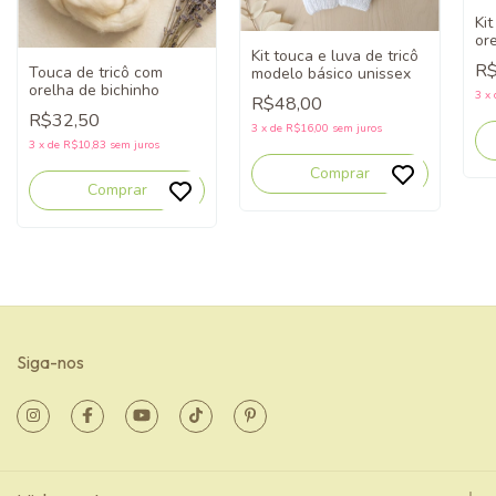
Kit
or
Kit touca e luva de tricô
pa
R$
Touca de tricô com
modelo básico unissex
un
orelha de bichinho
3
x
R$48,00
R$32,50
3
x
de
R$16,00
sem juros
3
x
de
R$10,83
sem juros
Comprar
Comprar
Siga-nos