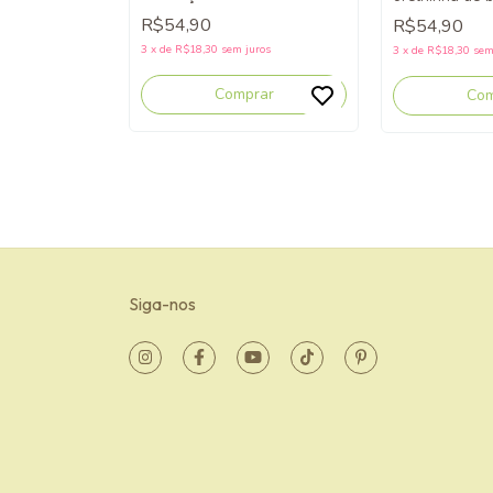
pérolas - saída maternidade
de luvas - mo
R$54,90
R$54,90
menina
3
x
de
R$18,30
sem juros
3
x
de
R$18,30
sem
Comprar
Com
Siga-nos