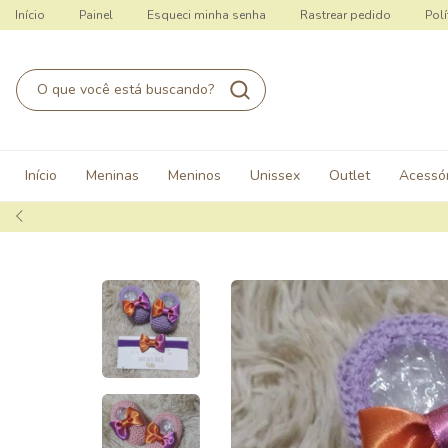
Início
Painel
Esqueci minha senha
Rastrear pedido
Polí
Início
Meninas
Meninos
Unissex
Outlet
Acessór