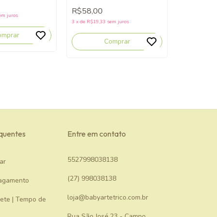
R$58,00
em juros
3
x
de
R$19,33
sem juros
omprar
Comprar
equentes
Entre em contato
5527998038138
ar
(27) 998038138
agamento
loja@babyartetrico.com.br
rete | Tempo de
Rua São José,23 - Campo