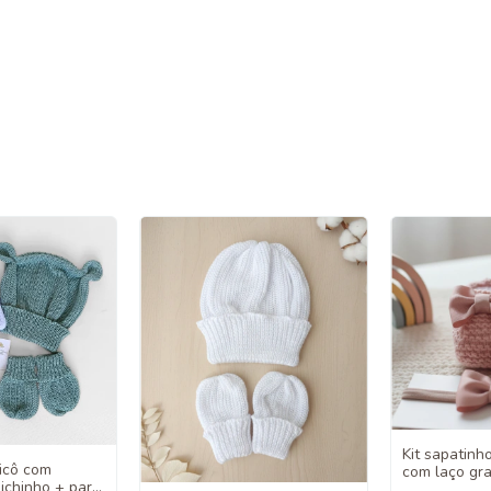
Kit sapatinho
ricô com
com laço gra
ichinho + par
Modelo femi