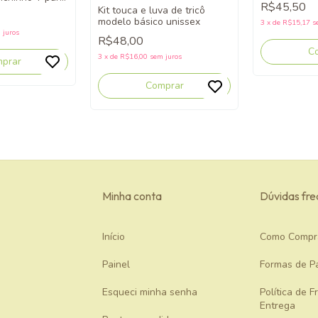
R$45,50
delo unissex
Kit touca e luva de tricô
modelo básico unissex
3
x
de
R$15,17
s
 juros
R$48,00
C
3
x
de
R$16,00
sem juros
prar
Comprar
Minha conta
Dúvidas fr
Início
Como Compr
Painel
Formas de P
Esqueci minha senha
Política de F
Entrega