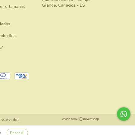
Grande, Cariacica - ES
er o tamanho
dados
voluções
s?
 reservados.
a.
Entendi