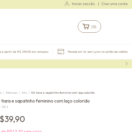
Iniciar sessão
|
Criar uma conta
(
0
)
te a partir de R$ 199,00 em compras
Parcele em 3x sem juros no cartão de crédito
io
/
Meninas
/
kits
/
Kit tiara e sapatinho feminino com laço colorido
t tiara e sapatinho feminino com laço colorido
:
36-1
$39,90
x
de
R$13,30
sem juros