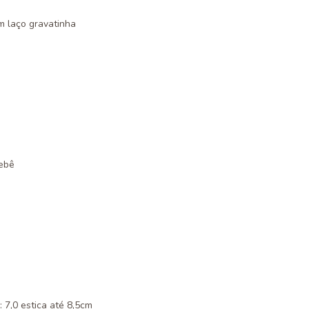
om laço gravatinha
bebê
 7,0 estica até 8,5cm